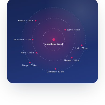
Brussel · 25 km
Waver · 8 km
Waterloo · 10 km
InstantBox-depot
Luik · 70 km
Nijvel · 10 km
Namen · 35 km
Bergen · 55 km
Charleroi · 30 km