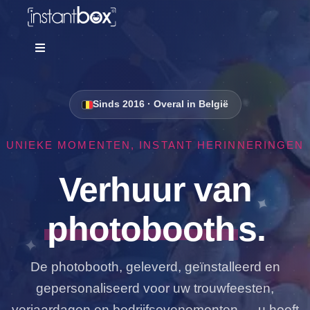
Skip
to
content
Toggle
Navigation
Diensten
Sinds 2016 · Overal in België
Tarieven
UNIEKE MOMENTEN, INSTANT HERINNERINGEN
Gratis offerte
Verhuur van
photobooth
s.
FAQ
De photobooth, geleverd, geïnstalleerd en
Contact
gepersonaliseerd voor uw trouwfeesten,
verjaardagen en bedrijfsevenementen — u hoeft