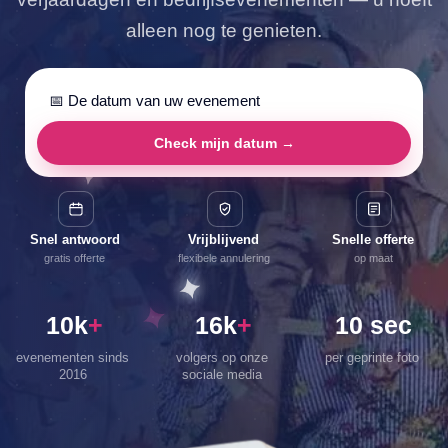
alleen nog te genieten.
Check mijn datum →
Snel antwoord
Vrijblijvend
Snelle offerte
gratis offerte
flexibele annulering
op maat
10k
16k
10 sec
evenementen sinds
volgers op onze
per geprinte foto
2016
sociale media