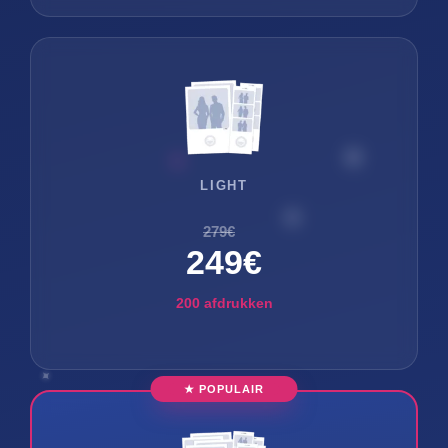
LIGHT
279€
249€
200 afdrukken
★ POPULAIR