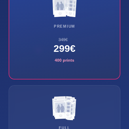
PREMIUM
349€
299€
400 prints
FULL