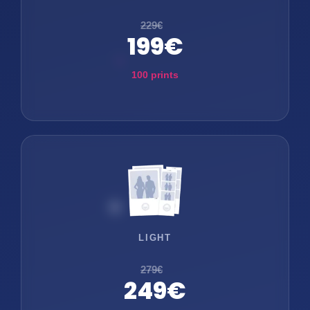
229€
199€
100 prints
LIGHT
279€
249€