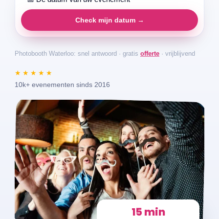
Check mijn datum →
Photobooth Waterloo: snel antwoord · gratis
offerte
· vrijblijvend
★★★★★
10k+ evenementen sinds 2016
15 min