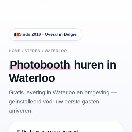
Skip
to
content
Toggle
Navigation
Sinds 2016 · Overal in België
Diensten
HOME › STEDEN ›
WATERLOO
Tarieven
Photobooth
huren in
Waterloo
Gratis offerte
Gratis levering in Waterloo en omgeving —
FAQ
geïnstalleerd vóór uw eerste gasten
arriveren.
Contact