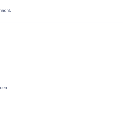
nacht.
 een