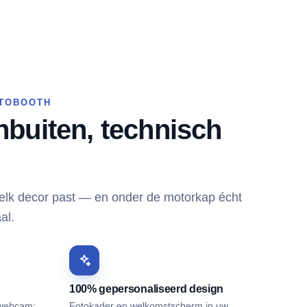
OTOBOOTH
nbuiten, technisch
 elk decor past — en onder de motorkap écht
al.
100% gepersonaliseerd design
 webcam:
Fotokader en welkomstscherm in uw