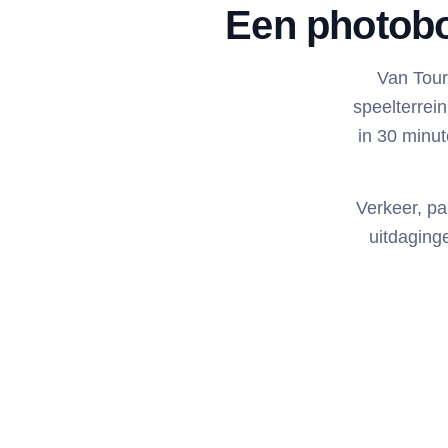
Een photobo
Van Tour 
speelterrei
in 30 minu
Verkeer, p
uitdaging