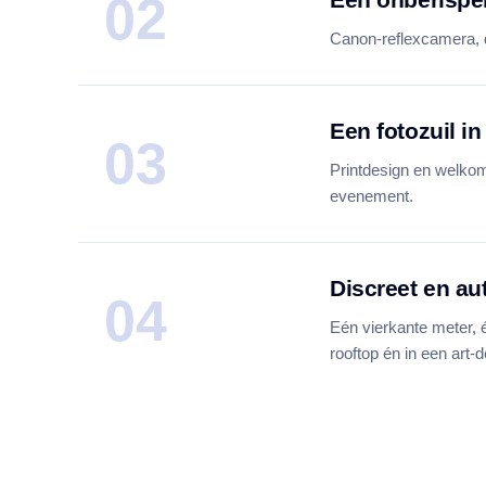
02
Canon-reflexcamera, do
Een fotozuil in 
03
Printdesign en welkom
evenement.
Discreet en a
04
Eén vierkante meter, 
rooftop én in een art-