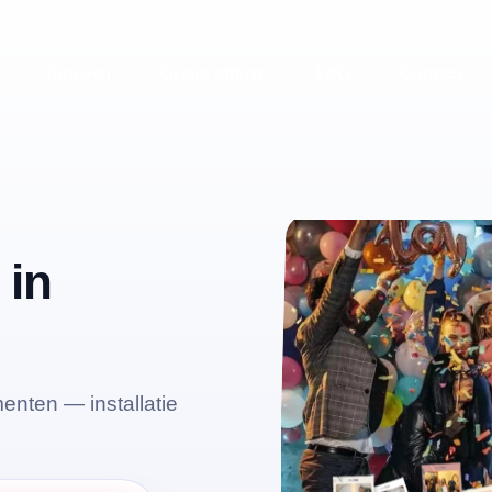
Tarieven
Gratis offerte
FAQ
Contact
 in
enten — installatie