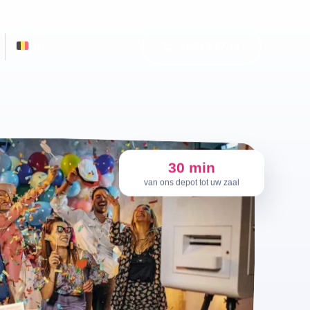
02/616.57.15
30 min
van ons depot tot uw zaal