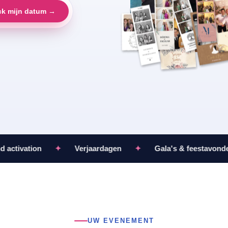
k mijn datum →
tivation
✦
Verjaardagen
✦
Gala's & feestavonden
UW EVENEMENT