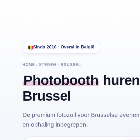
Skip
to
Diensten
content
Sinds 2016 · Overal in België
HOME › STEDEN ›
BRUSSEL
Photobooth
huren
Brussel
De premium fotozuil voor Brusselse evenem
en ophaling inbegrepen.