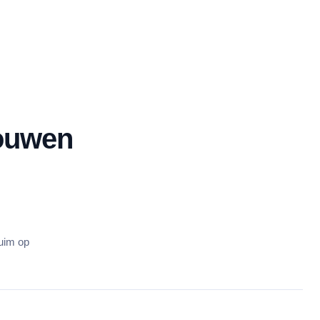
rouwen
ruim op