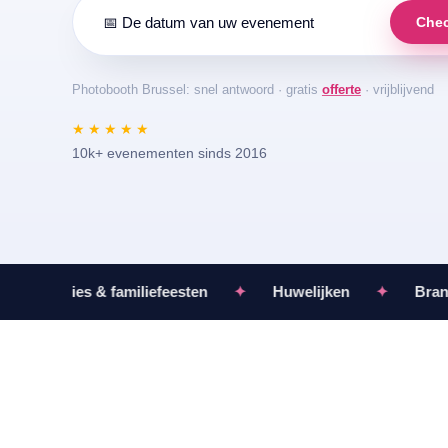
Chec
Photobooth Brussel: snel antwoord · gratis
offerte
· vrijblijvend
★★★★★
10k+ evenementen sinds 2016
mmunies & familiefeesten
✦
Huwelijken
✦
Brand ac